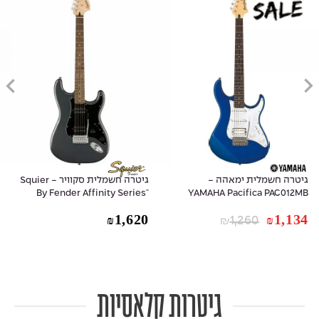
גיטרה חשמלית ימאהה -
גיטרה חשמלית סקוויר - Squier
By Fender Affinity Series™
YAMAHA Pacifica PAC012MB
Stratocaster® Plus HH -
Metallic Blue
1,620
1,134
Charcoal Frost Metallic
₪
₪
1,260
₪
גיטרות קלאסיות