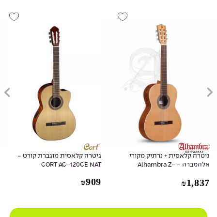
גיטרה קלאסית + נרתיק מקורי
גיטרה קלאסית מוגברת קורט -
אלהמברה - Alhambra Z-
CORT AC-120CE NAT
NATURE
909
1,837
₪
₪