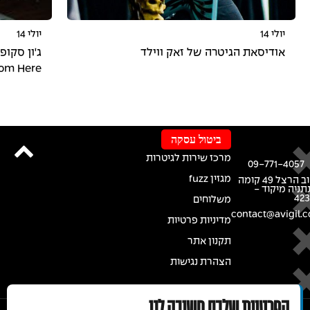
יולי 14
יולי 14
אודיסאת הגיטרה של זאק ווילד
 From Here
ביטול עסקה
מרכז שירות לגיטרות
09-771-4057
מגזין fuzz
רחוב הרצל 49 קומה
נתניה מיקוד -
42
משלוחים
contact@avigil.co
מדיניות פרטיות
תקנון אתר
הצהרת נגישות