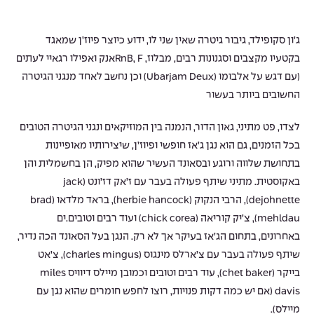
ג’ון סקופילד, גיבור גיטרה שאין שני לו, ידוע כיוצר פיוז’ן שמאגד
בקטעיו מקצבים וסגנונות רבים, מבלוז, RnB, Fאנק ואפילו רגאיי לעתים
(עם דגש על אלבומו (Ubarjam Deux) וכן נחשב לאחד מנגני הגיטרה
החשובים ביותר בעשור
לצדו, פט מתיני, גאון הדור, הנמנה בין המוזיקאים ונגני הגיטרה הטובים
בכל הזמנים, גם הוא נגן ג’אז חופשי ופיוז’ן, שיצירותיו מאופיינות
בתחושת שלווה ורוגע ובסאונד העשיר שהוא מפיק, הן בחשמלית והן
באקוסטית. מתיני שיתף פעולה בעבר עם ז’אק דז’ונט (jack
dejohnette), הרבי הנקוק (herbie hancock), בראד מלדאו (brad
mehldau), צ’יק קוריאה (chick corea) ועוד רבים וטובים.ים
באחרונים, בתחום הג’אז בעיקר אך לא רק. הנגן בעל הסאונד הכה נדיר,
שיתף פעולה בעבר עם צ’ארלס מינגוס (charles mingus), צ’אט
בייקר (chet baker), עוד רבים וטובים וכמובן מיילס דיוויס miles
davis (אם יש כמה דקות פנויות, רוצו לחפש חומרים שהוא נגן עם
מיילס).