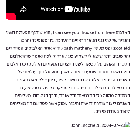
האלבום I can see your house from here , הוא שיתוף הפעולה השני
והנדיר של שני נגני הג’אז הראויים להערכה, ג’ון סקופילד (john
scofield) ופט מטיני (path matheny), והוא אחד האלבומים המיוחדים
והחשובים יותר שיצא לי לשמוע כנגן. ארחיק לכת ואומר שזהו אלבום
הגיטרה האהוב עליי. כיאה לשני היוצרים המעולים הללו, מרכז האלבום
הוא דיאלוג גיטרות שמעביר את המאזין מסע אל תוך עולמם של
השניים. הביטוי דיאלוג גיטרות חשוב לציון, כיוון שלא מעט פעמים
התבטא ג’ון סקופילד בהתייחסותו למוזיקה כשפה. כמו שפה, גם
המוזיקה מהווה כלי התבטאות ותקשורת, ודרך הגיטרות, מצליחים
השניים ליצור אווירת דו שיח וחיבור עמוק אשר ספק אם היו מצליחים
ליצור בעזרת מילים.