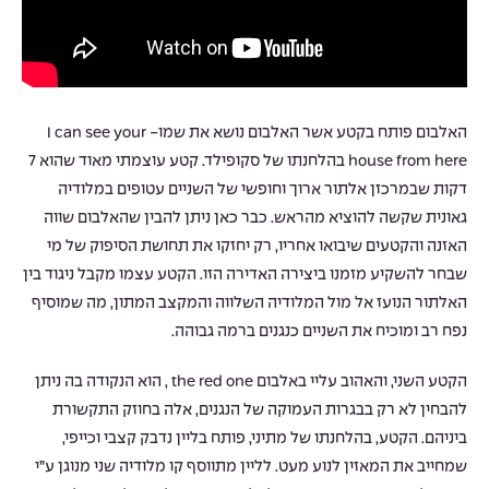
האלבום פותח בקטע אשר האלבום נושא את שמו- I can see your
house from here בהלחנתו של סקופילד. קטע עוצמתי מאוד שהוא 7
דקות שבמרכזן אלתור ארוך וחופשי של השניים עטופים במלודיה
גאונית שקשה להוציא מהראש. כבר כאן ניתן להבין שהאלבום שווה
האזנה והקטעים שיבואו אחריו, רק יחזקו את תחושת הסיפוק של מי
שבחר להשקיע מזמנו ביצירה האדירה הזו. הקטע עצמו מקבל ניגוד בין
האלתור הנועז אל מול המלודיה השלווה והמקצב המתון, מה שמוסיף
נפח רב ומוכיח את השניים כנגנים ברמה גבוהה.
הקטע השני, והאהוב עליי באלבום the red one , הוא הנקודה בה ניתן
להבחין לא רק בבגרות העמוקה של הנגנים, אלה בחוזק התקשורת
ביניהם. הקטע, בהלחנתו של מתיני, פותח בליין נדבק קצבי וכייפי,
שמחייב את המאזין לנוע מעט. לליין מתווסף קו מלודיה שני מנוגן ע”י