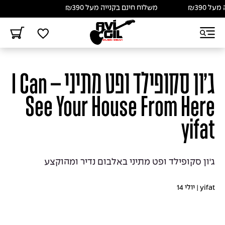
משלוח חינם בקנייה מעל ₪390
ג’ון סקופילד ופט מתיני – I Can
See Your House From Here
yifat
ג'ון סקופילד ופט מתיני באלבום נדיר ומהוקצע
yifat
|
יולי 14