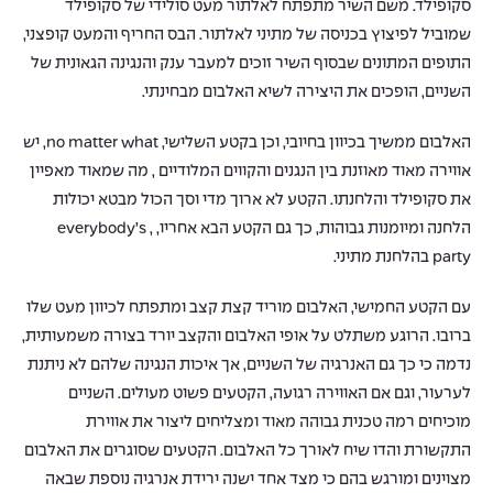
סקופילד. משם השיר מתפתח לאלתור מעט סולידי של סקופילד
שמוביל לפיצוץ בכניסה של מתיני לאלתור. הבס החריף והמעט קופצני,
התופים המתונים שבסוף השיר זוכים למעבר ענק והנגינה הגאונית של
השניים, הופכים את היצירה לשיא האלבום מבחינתי.
האלבום ממשיך בכיוון בחיובי, וכן בקטע השלישי, no matter what, יש
אווירה מאוד מאוזנת בין הנגנים והקווים המלודיים , מה שמאוד מאפיין
את סקופילד והלחנתו. הקטע לא ארוך מדי וסך הכול מבטא יכולות
הלחנה ומיומנות גבוהות, כך גם הקטע הבא אחריו, , everybody’s
party בהלחנת מתיני.
עם הקטע החמישי, האלבום מוריד קצת קצב ומתפתח לכיוון מעט שלו
ברובו. הרוגע משתלט על אופי האלבום והקצב יורד בצורה משמעותית,
נדמה כי כך גם האנרגיה של השניים, אך איכות הנגינה שלהם לא ניתנת
לערעור, וגם אם האווירה רגועה, הקטעים פשוט מעולים. השניים
מוכיחים רמה טכנית גבוהה מאוד ומצליחים ליצור את אווירת
התקשורת והדו שיח לאורך כל האלבום. הקטעים שסוגרים את האלבום
מצוינים ומורגש בהם כי מצד אחד ישנה ירידת אנרגיה נוספת שבאה