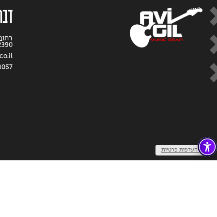
דבר
2390
co.il
4057
שנו העדפות פרטיות