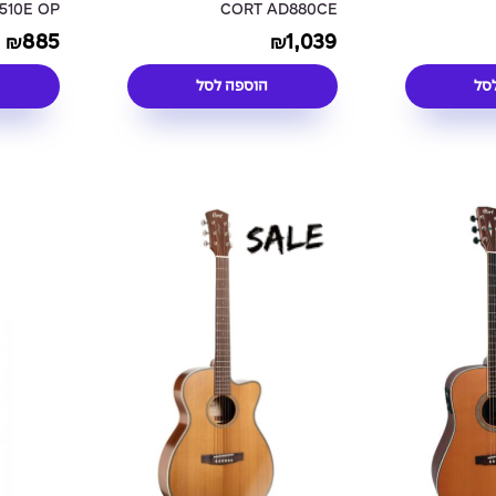
510E OP
CORT AD880CE
885
1,039
₪
₪
סל
הוספה לסל