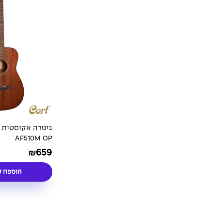
AF510M OP
659
₪
הוספה ל