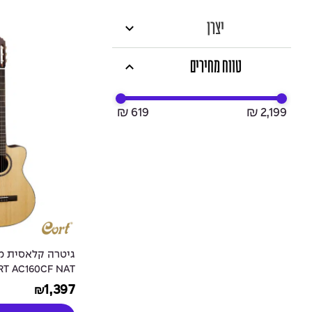
יצרן
טווח מחירים
₪ 619
₪ 2,199
גיטרה קלאסית מ
T AC160CF NAT
1,397
₪