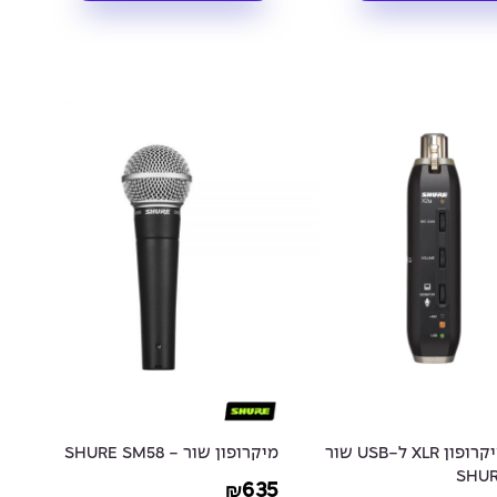
ממיר למיקרופון XLR ל-USB שור
מיקרופון שור - SHURE SM58
635
₪