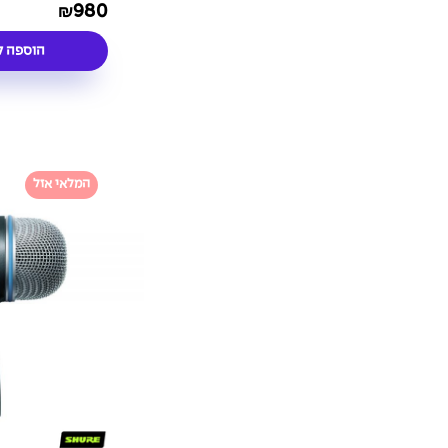
WB98H/C
980
₪
הוספה ל
המלאי אזל