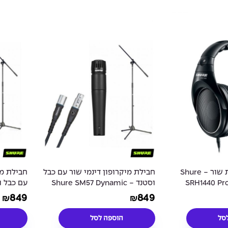
אוזניות מקצועיות שור - Shure
חבילת מיקרופון דינמי שור עם כבל
חבילת מי
SRH1440 Pr
וסטנד - Shure SM57 Dynamic
rophone
Instrument Microphone
Ba
849
849
₪
₪
nd stand
Bundle with cable and stand
סל
הוספה לסל