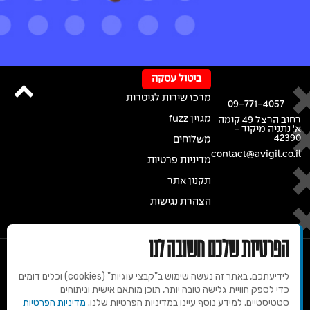
ביטול עסקה
מרכז שירות לגיטרות
09-771-4057
מגזין fuzz
רחוב הרצל 49 קומה
א' נתניה מיקוד -
42390
משלוחים
contact@avigil.co.il
מדיניות פרטיות
תקנון אתר
הצהרת נגישות
הפרטיות שלכם חשובה לנו
לידיעתכם, באתר זה נעשה שימוש ב"קבצי עוגיות" (cookies) וכלים דומים
כדי לספק חוויית גלישה טובה יותר, תוכן מותאם אישית וניתוחים
סטטיסטיים. למידע נוסף עיינו במדיניות הפרטיות שלנו.
מדיניות הפרטיות
© 2020 זכויות שמורות למרכז הגיטרות של אבי גיל