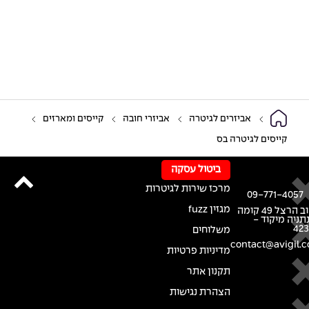
אביזרים לגיטרה
אביזרי חובה
קייסים ומארזים
קייסים לגיטרה בס
ביטול עסקה
מרכז שירות לגיטרות
09-771-4057
מגזין fuzz
רחוב הרצל 49 קומה
נתניה מיקוד -
42
משלוחים
contact@avigil.co
מדיניות פרטיות
תקנון אתר
הצהרת נגישות