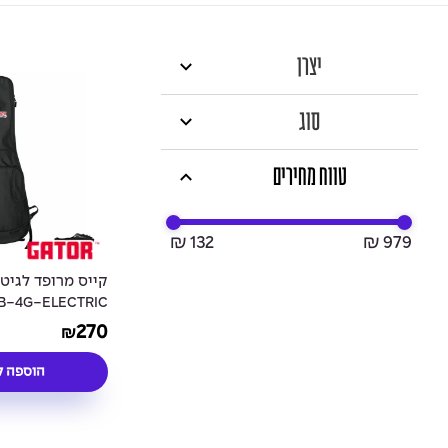
יצרן
סוג
טווח מחירים
₪ 132
₪ 979
קייס מרופד לגיט
GB-4G-ELECTRIC
tric Guitar Case
270
₪
הוספה ל