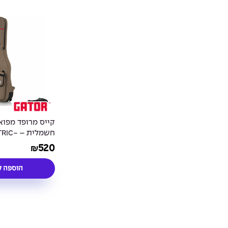
קייס מרופד מפוא
חשמלית 
tric Guitar Case
520
₪
הוספה ל