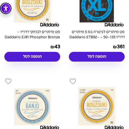
סט מיתרים לגיטרה בס 5 מיתרים
סט מיתרים לבוזוקי דדריו -
דדריו 50-135 - Daddario ETB92-
Daddario EJ81 Phosphor Bronze
Irish Bouzouki Strings
5 Nylon Tapewound
43
361
₪
₪
הוספה לסל
הוספה לסל