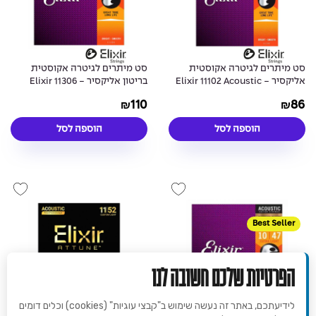
סט מיתרים לגיטרה אקוסטית
סט מיתרים לגיטרה אקוסטית
אליקסיר - Elixir 11102 Acoustic
בריטון אליקסיר - Elixir 11306
Acoustic 80/20 NANOWEB®
80/20 NANOWEB® Coated 13-
110
86
₪
₪
Coated 16-70
56
הוספה לסל
הוספה לסל
Best Seller
הפרטיות שלכם חשובה לנו
לידיעתכם, באתר זה נעשה שימוש ב"קבצי עוגיות" (cookies) וכלים דומים