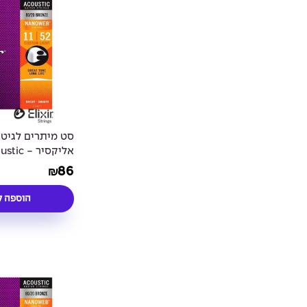
סט מיתרים לגיט
אליקסיר 
EB® Coated 11-
86
₪
52
הוספה ל