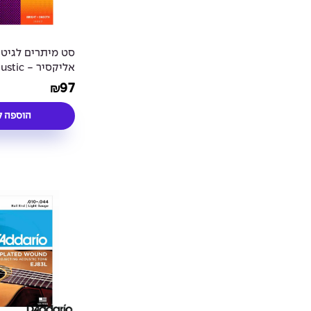
סט מיתרים לגיט
אליקסיר 
onze NANOWEB®
97
₪
Coated 13-56
הוספה ל