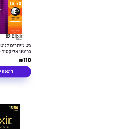
סט מיתרים לגיט
0/20 NANOWEB®
110
₪
Coated 16-70
הוספה ל