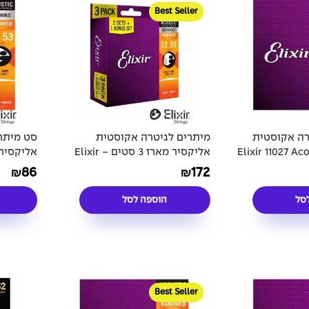
Best Seller
רה אקוסטית
מיתרים לגיטרה אקוסטית
סט מיתר
- Elixir 11027 Acoustic
אליקסיר מארז 3 סטים - Elixir
ted 12-
16539 Acoustic 80/20
80/20 NANOW
86
172
₪
₪
53
NANOWEB® Coated 12-53
3Pack
סל
הוספה לסל
Best Seller