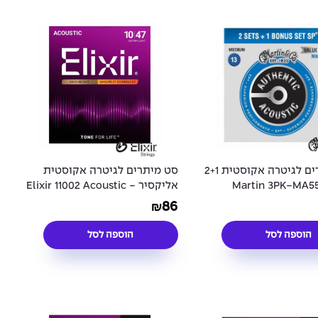
סט מיתרים לגיטרה אקוסטית 2+1
סט מיתרים לגיטרה אקוסטית
טין Martin 3PK-MA550
אליקסיר - Elixir 11002 Acoustic
80/20 NANOWEB® Coated 10-
Phosphor Bronze A
86
₪
47
Guitar Strings
הוספה לסל
הוספה לסל