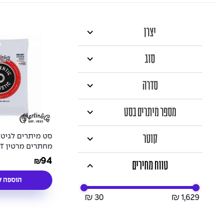
יצרן
סוג
סדרה
מספר מיתרים בסט
קוטר
מח
reated 12String
94
₪
טווח מחירים
 Strings - 11-52
הוספה ל
₪ 30
₪ 1,629