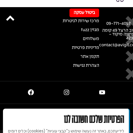
ביטול עסקה
מרכז שירות לגיטרות
09-771-4057
מגזין fuzz
רחוב הרצל 49 קומה
נתניה מיקוד -
42
משלוחים
contact@avigil.co
מדיניות פרטיות
תקנון אתר
הצהרת נגישות
© 2020 זכויות שמורות למרכז הגיטרות של אבי גיל
הפרטיות שלכם חשובה לנו
לידיעתכם, באתר זה נעשה שימוש ב"קבצי עוגיות" (cookies) וכלים דומים