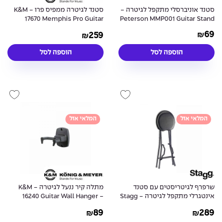
סטנד אוניברסלי מתקפל לגיטרה -
סטנד לגיטרה ממפיס פרו - K&M
17670 Memphis Pro Guitar
Peterson MMP001 Guitar Stand
Stand
69
259
₪
₪
הוספה לסל
הוספה לסל
המלאי אזל
המלאי אזל
שרפרף לגיטריסטים עם סטנד
מתלה קיר ננעל לגיטרה - K&M
אינטגרלי מתקפל לגיטרה - Stagg
16240 Guitar Wall Hanger -
Black
GIST-300 Stool & Guitar Stand
89
289
₪
₪