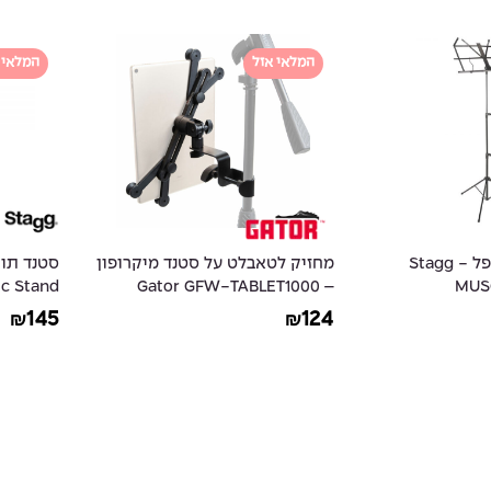
המלאי אזל
המלאי 
סטנד תווים מתקפל - Stagg
מחזיק לטאבלט על סטנד מיקרופון
c Stand
– Gator GFW-TABLET1000
MUSQ
Tablet Clamping Mount
145
124
₪
₪