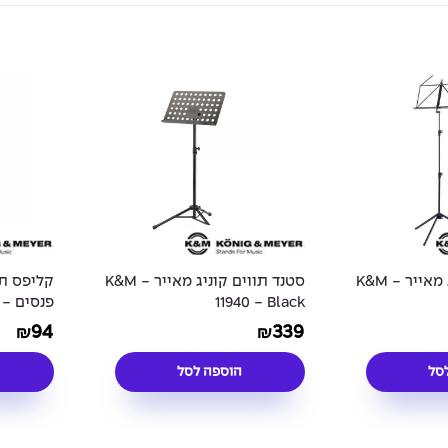
סטנד תווים קוניג מאייר - K&M
סטנד תווים קוניג מאייר - K&M
11940 - Black
ED Light
94
339
₪
₪
סל
הוספה לסל