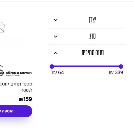
יצרן
סוג
טווח מחירים
₪ 64
₪ 339
100/1
159
₪
הוספה ל