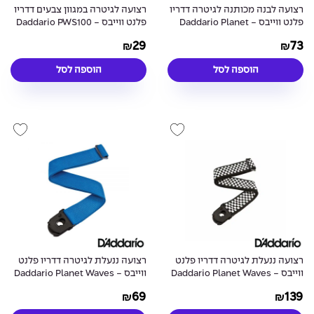
רצועה לבנה מכותנה לגיטרה דדריו
רצועה לגיטרה במגוון צבעים דדריו
פלנט ווייבס - Daddario Planet
פלנט ווייבס - Daddario PWS100
Nylon Strap
Waves 50CT01 Woven Strap
29
73
₪
₪
White
הוספה לסל
הוספה לסל
רצועה ננעלת לגיטרה דדריו פלנט
רצועה ננעלת לגיטרה דדריו פלנט
ווייבס - Daddario Planet Waves
ווייבס - Daddario Planet Waves
PWSPL202 Planet Lock Blue
50PLC02 Planet Lock Check
69
139
₪
₪
Mate