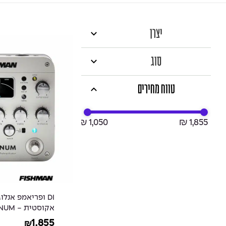
יצרן
סוג
טווח מחירים
₪ 1,050
₪ 1,855
DI ופריאמפ אנל
אקוסטי
PRO EQ Analog
1,855
₪