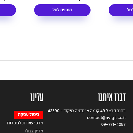
PreAmplification + DI
PreAm
סל
הוספה לסל
דברו איתנו
עלינו
רחוב הרצל 49 קומה א' נתניה מיקוד - 42390
ביטול עסקה
contact@avigil.co.il
מרכז שירות לגיטרות
09-771-4057
מגזין fuzz