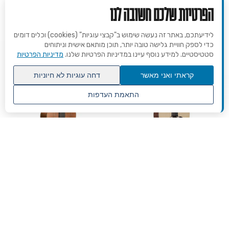
הפרטיות שלכם חשובה לנו
לידיעתכם, באתר זה נעשה שימוש ב"קבצי עוגיות" (cookies) וכלים דומים
כדי לספק חוויית גלישה טובה יותר, תוכן מותאם אישית וניתוחים
סטטיסטיים. למידע נוסף עיינו במדיניות הפרטיות שלנו.
מדיניות הפרטיות
קראתי ואני מאשר
דחה עוגיות לא חיוניות
התאמת העדפות
שנו העדפות פרטיות
גיטרה אקוסטית מוגברת מרטין +
גיטרה אקוסטית מוגברת מרטין +
נרתיק - MARTIN D-X1E
נרתיק - MARTIN D-X1E Koa
2,960
2,664
3,170
2,960
₪
₪
₪
₪