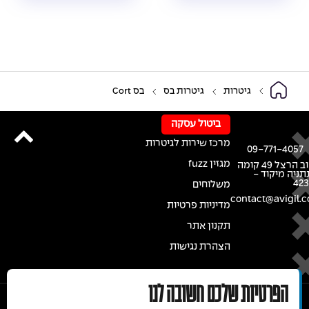
גיטרות
גיטרות בס
בס Cort
ביטול עסקה
מרכז שירות לגיטרות
09-771-4057
מגזין fuzz
רחוב הרצל 49 קומה
נתניה מיקוד -
42
משלוחים
contact@avigil.co
מדיניות פרטיות
תקנון אתר
הצהרת נגישות
הפרטיות שלכם חשובה לנו