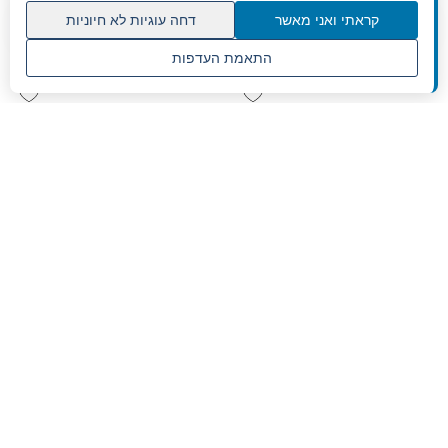
הוספה לסל
הוספה לסל
קראתי ואני מאשר
דחה עוגיות לא חיוניות
התאמת העדפות
שנו העדפות פרטיות
גיטרה חשמלית קורט - CORT
גיטרה חשמלית קורט - CORT
CR250TBK Trans Black
CR200GT Gold Top