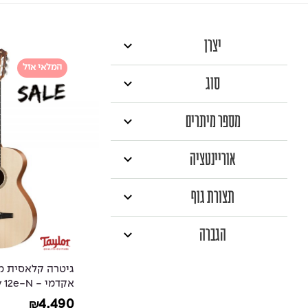
יצרן
המלאי אזל
סוג
מספר מיתרים
אוריינטציה
תצורת גוף
הגברה
גיטרה קלאסית מו
אקדמי - Taylor Academy 12e-N
4,490
₪