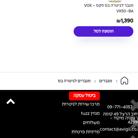
מגבר לגיטרה בס ווקס – VOX
VX50-BA
1,390
₪
הוספה לסל
מגברים
מגברים לגיטרה בס
ביטול עסקה
מרכז שירות לגיטרות
09-771-4057
מגזין fuzz
רחוב הרצל 49 קומה
 נתניה מיקוד -
4239
משלוחים
contact@avigil.co.i
מדיניות פרטיות