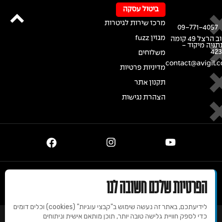
ביטול עסקה
מרכז שירות לגיטרות
09-771-4057
מגזין fuzz
רחוב הרצל 49 קומה
נתניה מיקוד -
42
משלוחים
contact@avigil.co
מדיניות פרטיות
תקנון אתר
הצהרת נגישות
© 2020 זכויות שמורות למרכז הגיטרות של אבי גיל
הפרטיות שלכם חשובה לנו
לידיעתכם, באתר זה נעשה שימוש ב"קבצי עוגיות" (cookies) וכלים דומים
כדי לספק חוויית גלישה טובה יותר, תוכן מותאם אישית וניתוחים