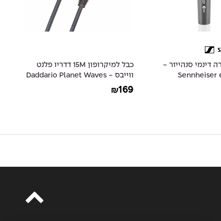
ה דינמי סנהייזר -
כבל למיקרופון 15M דדריו פלנט
Sennheiser 
ווייבס - Daddario Planet Waves
10
PW-CMIC-50
Dynamic Sup
09
169
₪