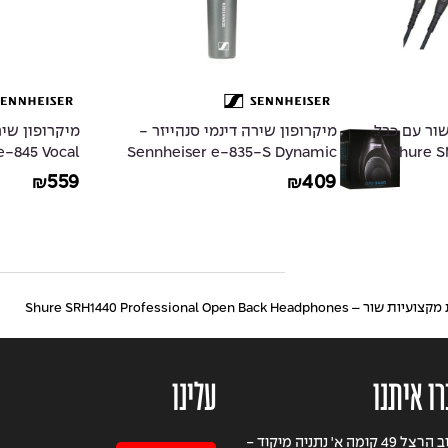
שור עם כבל
מיקרופון שירה דינמי סנהייזר -
מיקרופון שיר
Shure SM57
Sennheiser e-835-S Dynamic
e-845 Vocal
er Cardioid
Live Vocal Microphone With
Instrumen
559
409
₪
₪
Microphone
on/off Switch
 – Shure SRH1440 Professional Open Back Headphones
רו איתנו
עלינו
רחוב הרצל 49 קומה א' נתניה מיקוד -