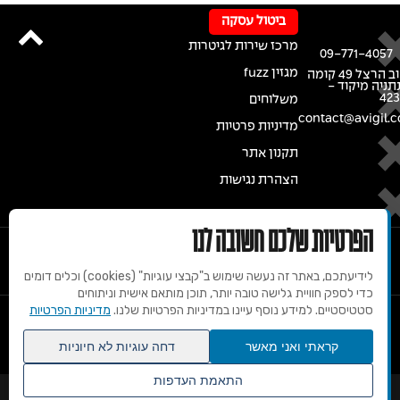
ביטול עסקה
מרכז שירות לגיטרות
09-771-4057
מגזין fuzz
רחוב הרצל 49 קומה
נתניה מיקוד -
42
משלוחים
contact@avigil.co
מדיניות פרטיות
תקנון אתר
הצהרת נגישות
הפרטיות שלכם חשובה לנו
לידיעתכם, באתר זה נעשה שימוש ב"קבצי עוגיות" (cookies) וכלים דומים
כדי לספק חוויית גלישה טובה יותר, תוכן מותאם אישית וניתוחים
סטטיסטיים. למידע נוסף עיינו במדיניות הפרטיות שלנו.
מדיניות הפרטיות
© 2020 זכויות שמורות למרכז הגיטרות של אבי גיל
קראתי ואני מאשר
דחה עוגיות לא חיוניות
התאמת העדפות