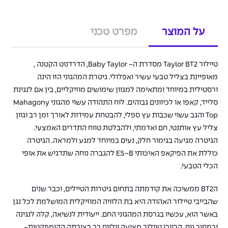
על המוצר
מפרט טכני
טיילור Taylor BT2 מסדרת ה- Baby Taylor, הדרדנוט הקטנה ,
מאופיינת בצליל טבעי עשיר ואפלולי. גיטרת המהגוני הזו הינה
ורסטילית במיוחד ומתאימה למגוון שימושים מוזיקליים, בין אם לנגינת
סלייד, קאפו או לכיוונים גבוהים. לוח התהודה עשוי מהגוני Mahagony
Top והגב עשוי שכבות עץ ספלי, להבטחת עמידות לאורך זמן רב וגוון
צליל עץ אותנטי, חם ואדמתי, ולהבלטת טווח התדרים האמצעי.
הגיטרה מגיעה בגימור חלק, נעים במיוחד למגע ולמראה. הגיטרה
כוללת את הפיקאפ האיכותי ES-B להגברה נוחה שתדגיש את אופי
הכלי הטבעי.
הBT2 ממשיכה את קודמתה בתחום גיטרות הטיילים, וכבר שנים
שהבייבי טיילור האהודה היא בת הלוויה המוזיקלית המושלמת לכל נגן
באשר הוא, עכשיו בגרסת המהגוני החם. ייעודית לנשיאה, קלה לנגינה
ובמחיר נוח, הבייבי טיילור מציעה ווליום רב בצורתה הקומפקטית-