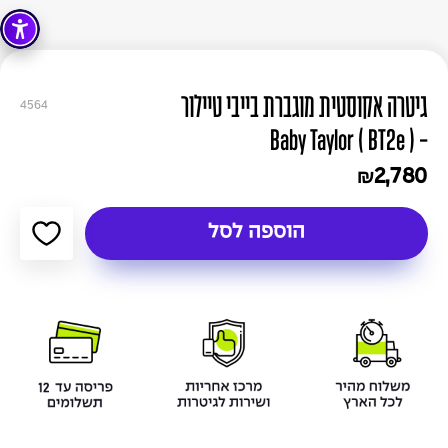
גיטרה אקוסטית מוגברת בייבי טיילור
4564
- Baby Taylor ( BT2e )
2,780
₪
הוספה לסל