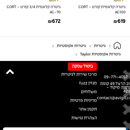
גיטרה קלאסית קורט - CORT
גיטרה קלאסית 3/4 קורט - CORT
AC-70
AC100
672
619
₪
₪
גיטרות
גיטרות אקוסטיות
גיטרות אקוסטיות Taylor
ביטול עסקה
מרכז שירות לגיטרות
09-771-4057
מגזין fuzz
רחוב הרצל 49 קומה
נתניה מיקוד -
42
משלוחים
contact@avigil.co
מדיניות פרטיות
תקנון אתר
הצהרת נגישות