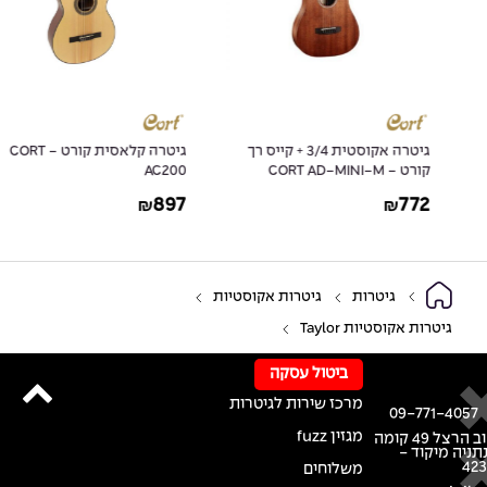
גיטרה אקוסטית 3/4 + קייס רך
גיטרה קלאסית קורט - CORT
קורט - CORT AD-MINI-M
AC200
897
772
₪
₪
גיטרות
גיטרות אקוסטיות
גיטרות אקוסטיות Taylor
ביטול עסקה
מרכז שירות לגיטרות
09-771-4057
מגזין fuzz
רחוב הרצל 49 קומה
נתניה מיקוד -
42
משלוחים