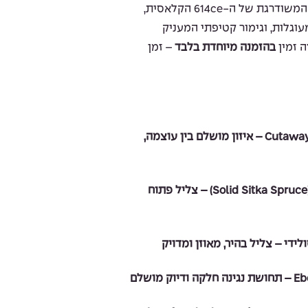
מהשורה הראשונה. מדובר בגרסה המשודרגת של ה-614ce הקלאסית,
מעוגלות, וגימור קטיפתי המעניק
ה זמין
בהזמנה מיוחדת בלבד
– זמן
גוף Grand Auditorium עם Cutaway – איזון מושלם בין עוצמה,
טופ מסיטקה ספרוס סולידי (Solid Sitka Spruce) – צליל פתוח