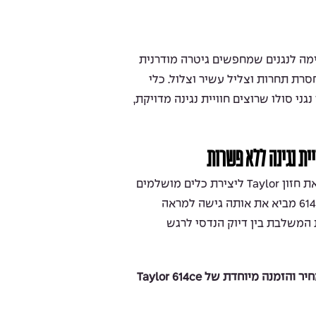
614ce Builder’s  מתאימה לנגנים שמחפשים גיטרה מודרנית
 חסרת תחרות וצליל עשיר וצלול. כלי
גני סולו שרוצים חוויית נגינה מדויקת,
סדרת Builder’s Edition מגלמת את חזון Taylor ליצירת כלים מושלמים
מבחינת צליל, מגע ונוחות. דגם 614ce מביא את אותה גישה למראה
 המשלבת בין דיוק הנדסי לרגש
צור קשר לבדיקת זמינות, הצעת מחיר והזמנה מיוחדת של Taylor 614ce