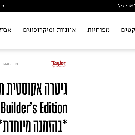
אבי גיל
משלו
טים
מפוחיות
אוזניות ומיקרופונים
אביז
614CE-BE
גיטרה אקוסטית מו
Builder's Edition
*בהזמנה מיוחדת*