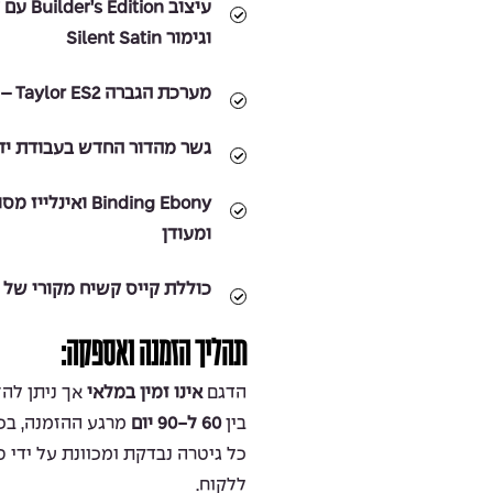
וגימור Silent Satin
מערכת הגברה Taylor ES2 – סאונד טבעי ואורגני גם בהופעות
גשר מהדור החדש בעבודת יד 
ומעודן
כוללת קייס קשיח מקורי של Taylor (Deluxe Hardshell Case)
תהליך הזמנה ואספקה:
הדגם
אינו זמין במלאי
אך ניתן להז
בין
60 ל-90 יום
כל גיטרה נבדקת ומכוונת על ידי 
ללקוח.