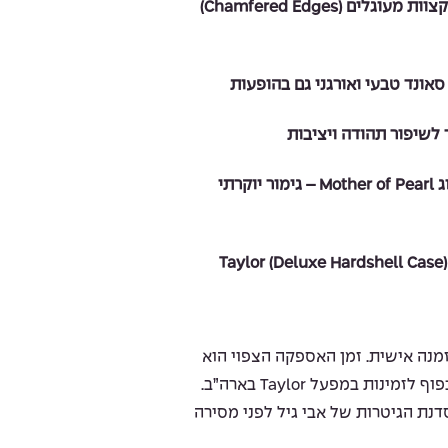
עיצוב Builder’s Edition עם קצוות מעוגלים (Chamfered Edges)
לשיפור תהודה ויציבות
Binding Ebony ואינלייז מסוג Mother of Pearl – גימור יוקרתי
מנה אישית. זמן האספקה הצפוי הוא
מרגע ההזמנה, בכפוף לזמינות במפעל Taylor בארה”ב.
סדנת הגיטרות של אבי גיל לפני מסירה