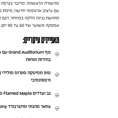
עם עיצוב ארגונומי חדשני, פינות 
תחושת נגינה חלקה במיוחד. דגם ז
אספקה משוער של 60 עד 90 יום.
מאפיינים עיקריים:
בהירות ונוחות
ורספונסיבי
גב וצדדים Flamed Maple סולידי – צליל בהיר, מאוזן ומדויק
צוואר מהגוני ופינגרבורד Ebony – תחושת נגינה חלקה ודיוק מושלם