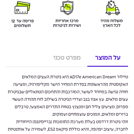
על המוצר
מפרט טכני
טיילור AD17e American Dream היא גיטרת העצים המלאים
האקוסטית מהראשונות בסדרת המחיר הישר מקליפורניה, ומציעה
חוויה נגישה במיוחד לעושר, המורכבות והתחכום הטונאליים שבגיטרת
עצים מלאים. עץ אגוז בגב וצדדי הגיטרה בשילוב לוח תהודה העשוי
ספרוס, מציעים צליל חם ומנצנץ בטווח התדרים האמצעי, טרבלים
ברורים ומלאים, ונמוכים עוצמתיים ועמוקים.
זוהי גיטרת דרדנוט בעלת מערכת התומכות (ברייסינגס) הייחודית
לחברה, עיצוב יפהפה, והיא כוללת פיקאפ ES2, לשמירה על אותנטיות