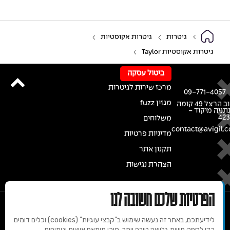
גיטרות
גיטרות אקוסטיות
גיטרות אקוסטיות Taylor
ביטול עסקה
מרכז שירות לגיטרות
09-771-4057
מגזין fuzz
רחוב הרצל 49 קומה
נתניה מיקוד -
42
משלוחים
contact@avigil.co
מדיניות פרטיות
תקנון אתר
הצהרת נגישות
הפרטיות שלכם חשובה לנו
לידיעתכם, באתר זה נעשה שימוש ב"קבצי עוגיות" (cookies) וכלים דומים
כדי לספק חוויית גלישה טובה יותר, תוכן מותאם אישית וניתוחים