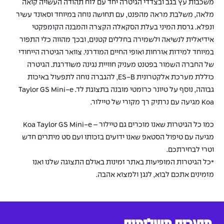
משכבות עץ בגב ובצדדי הגיטרה יחד עם לוח תהודה העשויה קואה
מלאה, משלבת מראה מהפנט, עם תחושה נוחה במיוחד וסאונד עשיר
ונפלא. גרסת המיני בעלת הסקאלה הקצרה והמבנה הקומפקטי
אידיאלית לנשיאה ולשמירה בחללים קטנים, ובכך מהווה כלי התפור
במיוחד למידות אורחות ואופי החיים המודרני. צוואר הגיטרה הייחודי
של החברה השמור בפטנט מעניק חוויית נגינה משודרגת. הגיטרה
כוללת מערכת אלקטרונית ES-B, להגברה נוחה לתפעול באיכות
גבוהה, נוסף על טיונר כרומטי מובנה בתצוגת לד. Taylor GS Mini-e
Koa מגיעה עם נרתיק רך מקורי של טיילור.
כמו כל הגיטרות שאנו מוכרים גם טיילור – Koa Taylor GS Mini-e
מגיעה עם טיפול הסטאפ שאנו ידועים בזכותו ועם סט מיתרים חדש
וטרי לבחירתכם.
*כל הגיטרות המופיעות באתר זמינות באולם התצוגה שלנו ואנו
מזמינים אתכם לבוא, לנגן ולמצוא אהבה.