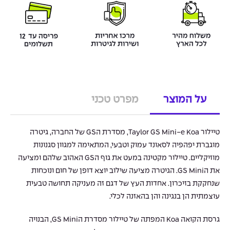
על המוצר
מפרט טכני
טיילור Taylor GS Mini-e Koa, מסדרת הGS של החברה, גיטרה
מוגברת יפהפיה לסאונד עמוק וטבעי, המתאימה למגוון סגנונות
מוזיקליים. טיילור מקטינה במעט את גוף הGS האהוב שלהם ומציעה
את הGS Mini. הגיטרה מציעה שילוב יוצא דופן של חום ונוכחות
שנחקקת בזיכרון. אחדות העץ של דגם זה מעניקה תחושה טבעית
עוצמתית הן בנגינה והן בהאזנה לכלי.
גרסת הקואה Koa המפתה של טיילור מסדרת הGS Mini, הבנויה