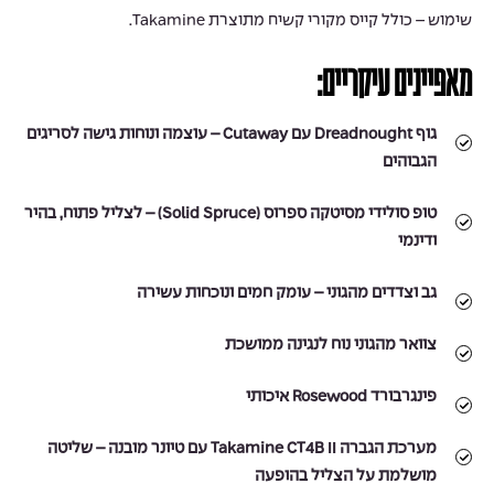
שימוש – כולל קייס מקורי קשיח מתוצרת Takamine.
מאפיינים עיקריים:
גוף Dreadnought עם Cutaway – עוצמה ונוחות גישה לסריגים
הגבוהים
טופ סולידי מסיטקה ספרוס (Solid Spruce) – לצליל פתוח, בהיר
ודינמי
גב וצדדים מהגוני – עומק חמים ונוכחות עשירה
צוואר מהגוני נוח לנגינה ממושכת
פינגרבורד Rosewood איכותי
מערכת הגברה Takamine CT4B II עם טיונר מובנה – שליטה
מושלמת על הצליל בהופעה