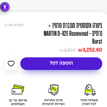
גיטרה אקוסטית מוגברת מרטין +
D-X2E-BURST
נרתיק - MARTIN D-X2E Rosewood
Burst
3,614
3,252.60
₪
₪
הוספה לסל