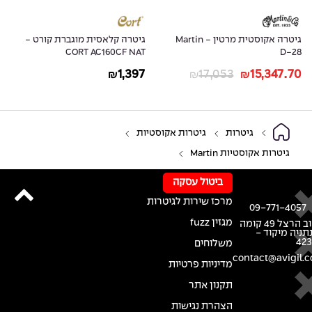
גיטרה אקוסטית מרטין - Martin
גיטרה קלאסית מוגברת קורט -
CORT AC160CF NAT
D-28
1,397
17,053
15,347.70
₪
₪
₪
גיטרות
גיטרות אקוסטיות
גיטרות אקוסטיות Martin
ביטול עסקה
מרכז שירות לגיטרות
09-771-4057
מגזין fuzz
רחוב הרצל 49 קומה
נתניה מיקוד -
42
משלוחים
contact@avigil.co
מדיניות פרטיות
תקנון אתר
הצהרת נגישות