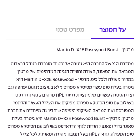
על המוצר
מפרט טכני
מרטין – Martin D-X2E Rosewood Burst
מסדרת ה X של החברה היא גיטרה אקוסטית מוגברת בגודל דראדנוט
המביאה את הסאונד, הצורה וחוויית הנגינה המדהימים של מרטין
במחיר מעולה ולכל כיס. מרטין – Martin D-X2E Rosewood היא
גיטרה בעלת טופ עשוי מסיטקא ספרוס מלא בעיצוב Burst יפהפה וגב
וצדי הגיטרה עשויים מלמינציית רוזווד HPL מרהיבה. גוף הדרדנוט
בשילוב עם טופ הסיטקא ספרוס מפיקים את הצליל העשיר והדינמי
המפורסם ואת המראה האייקוני היפיפה שיחדיו כה מייחדים את חברת
מרטין. מרטין – Martin D-X2E Rosewood Burst היא גיטרה בעלת
סאונד גדול ופאנצ’י, הודות לגוף הדראדנוט בשילוב עם הסיטקא ספרוס
טופ המעולה, וגוף ה HPL בעל תגובה מהירה ומאוזנת לכל צליל