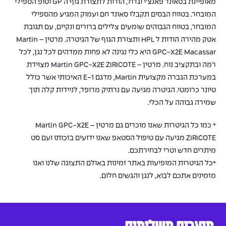
מאופיינת בסאונד פאנצ’י וגדול, הודות לתצורת גוף ה GP וטופ הספילי
המובחר. בטווח הבסים תקבלו סאונד חם ועמוק המגיע מהספילי
המובחר, בטווח הגבוהים שומעים צלילים ברורים ונקיים, עם תגובת
אטק מהירה הודות ל HPL ותצורת הגוף של הגיטרה. מרטין – Martin
GPC-X2E Macassar היא כלי נגינה לא פחות ממדהים לכל נגן, לכל
רמה ובתקציב נוח. מרטין – Martin GPC-X2E ZIRICOTE מצוידת
במערכת הגברה מקצועית Martin, מדגם E-1 האיכותי אשר כולל
טיונר כרומטי. הגיטרה מגיעה עם נרתיק מרופד, לניידות קלה תוך
שמירה גבוהה על הכלי.
* כמו כל הגיטרות שאנו מוכרים גם מרטין – Martin GPC-X2E
ZIRICOTE מגיעה עם טיפול הסטאפ שאנו ידועים בזכותו ועם סט
מיתרים חדש וטרי לבחירתכם.
*כל הגיטרות המופיעות באתר זמינות באולם התצוגה שלנו ואנו
מזמינים אתכם לבוא, לנגן והגשים חלום.