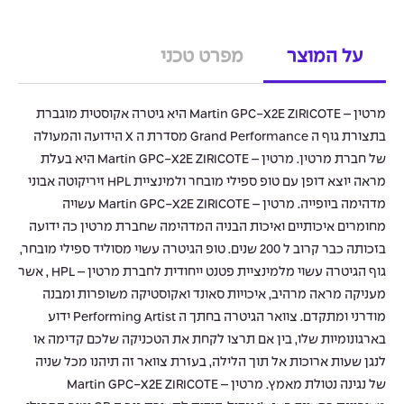
על המוצר
מפרט טכני
מרטין – Martin GPC-X2E ZIRICOTE היא גיטרה אקוסטית מוגברת
בתצורת גוף ה Grand Performance מסדרת ה X הידועה והמעולה
של חברת מרטין. מרטין – Martin GPC-X2E ZIRICOTE היא בעלת
מראה יוצא דופן עם טופ ספילי מובחר ולמינציית HPL זיריקוטה אבוני
מדהימה ביופייה. מרטין – Martin GPC-X2E ZIRICOTE עשויה
מחומרים איכותיים ואיכות הבניה המדהימה שחברת מרטין כה ידועה
בזכותה כבר קרוב ל 200 שנים. טופ הגיטרה עשוי מסוליד ספילי מובחר,
גוף הגיטרה עשוי מלמינציית פטנט ייחודית לחברת מרטין – HPL , אשר
מעניקה מראה מרהיב, איכויות סאונד ואקוסטיקה משופרות ומבנה
מודרני ומתקדם. צוואר הגיטרה בחתך ה Performing Artist ידוע
בארגונומיות שלו, בין אם תרצו לקחת את הטכניקה שלכם קדימה או
לנגן שעות ארוכות אל תוך הלילה, בעזרת צוואר זה תיהנו מכל שניה
של נגינה נטולת מאמץ. מרטין – Martin GPC-X2E ZIRICOTE