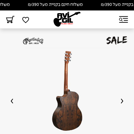
יה מעל ₪390
משלוח חינם בקנייה מעל ₪390
משלוח חי