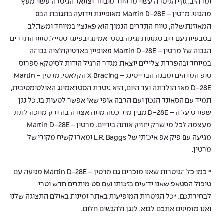
ומרהיב, גוף הגיטרה עשוי מרוזווד מובחר וצוואר הגיטרה עשוי מעץ
מהגוני. מרטין – Martin D-28E מאופיינת וידועה בתגובת הבס
המאוזנת שלה, טווח התדרים הנמוך הוא פאנצ’י במיוחד ומשתלב
בטבעיות עם רוב סגנונות נגינה בסטראמינג ובפינגרסטייל. טווח התדרים
הגבוה של מרטין – Martin D-28E מאופיין בארטיקולציה גבוהה
במיוחד ובהפרדת צלילים יוצאת מגדר הרגיל הודות לסיטקא ספרוס
טופ המדהים ומבנה הברייסינג – X Bracing הקלאסי. מרטין – Martin
D-28E מאז הולדתה ועד היום, היא גיטרת הסטראמינג האולטימטיבית,
תמיד עם הסאונד הנכון ועם הרבה אופי שאי אפשר לטעות בו. כל נגן
שפורט על ה – D-28E מבין מיד כמה מוזה אצורה בה ורק מחכה לתת
מעצמה לכל מי שרק יחזיק אותה בידיים. מרטין – Martin D-28E
מגיעה עם פיק אפ איכותי של L.R. Baggs ומארז קשיח מקורי של
מרטין.
* כמו כל הגיטרות שאנו מוכרים גם מרטין – Martin D-28E מגיעה עם
טיפול הסטאפ שאנו ידועים בזכותו ועם סט מיתרים חדש וטרי
לבחירתכם. *כל הגיטרות המופיעות באתר זמינות באולם התצוגה שלנו
ואנו מזמינים אתכם לבוא, לנגן ולהגשים חלום.