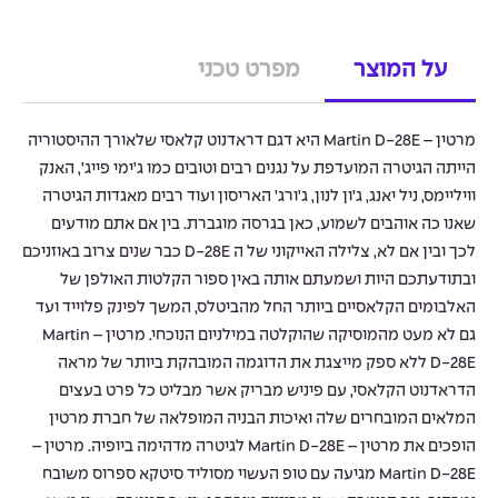
על המוצר
מפרט טכני
מרטין – Martin D-28E היא דגם דראדנוט קלאסי שלאורך ההיסטוריה
הייתה הגיטרה המועדפת על נגנים רבים וטובים כמו ג’ימי פייג’, האנק
וויליימס, ניל יאנג, ג’ון לנון, ג’ורג’ האריסון ועוד רבים מאגדות הגיטרה
שאנו כה אוהבים לשמוע, כאן בגרסה מוגברת. בין אם אתם מודעים
לכך ובין אם לא, צלילה האייקוני של ה D-28E כבר שנים צרוב באוזניכם
ובתודעתכם היות ושמעתם אותה באין ספור הקלטות האולפן של
האלבומים הקלאסיים ביותר החל מהביטלס, המשך לפינק פלוייד ועד
גם לא מעט מהמוסיקה שהוקלטה במילניום הנוכחי. מרטין – Martin
D-28E ללא ספק מייצגת את הדוגמה המובהקת ביותר של מראה
הדראדנוט הקלאסי, עם פיניש מבריק אשר מבליט כל פרט בעצים
המלאים המובחרים שלה ואיכות הבניה המופלאה של חברת מרטין
הופכים את מרטין – Martin D-28E לגיטרה מדהימה ביופיה. מרטין –
Martin D-28E מגיעה עם טופ העשוי מסוליד סיטקא ספרוס משובח