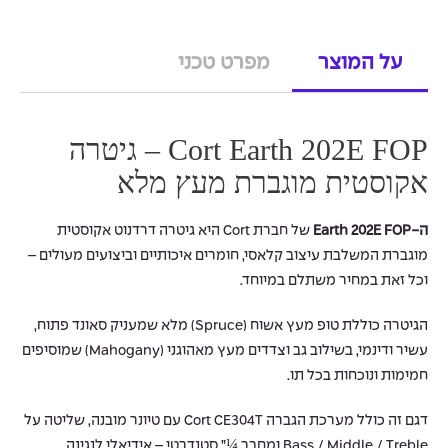
על המוצר
מפרט טכני
Cort Earth 202E FOP – גיטרה
אקוסטית מוגברת מעץ מלא
ה-Earth 202E FOP
של חברת Cort היא גיטרה דרדנוט אקוסטית
מוגברת המשלבת עיצוב קלאסי, חומרים איכותיים וביצועים מעולים –
וכל זאת במחיר משתלם במיוחד.
הגיטרה כוללת טופ מעץ אשוח (Spruce) מלא שמעניק סאונד פתוח,
עשיר ודינמי, בשילוב גב וצדדים מעץ מאהוגני (Mahogany) שמוסיפים
חמימות ונוכחות בכל תו.
דגם זה כולל מערכת הגברה Cort CE304T עם טיונר מובנה, שליטה על
Bass / Middle / Treble ומחבר ¼” סטנדרטי – אידיאלי לנגינה