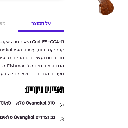
על המוצר
מפר
ה-Cort ES-OC4
היא גיטרה אקוס
חם, פתוח ועשיר בהרמוניות טבעיו
הגברה 
מערכת הגברה – מושלמת להופעות
מאפיינים עיקריים:
טופ Ovangkol מלא – סאונד עשיר עם טווח תדרים רחב
גב וצדדים Ovangkol מלאים – נפח צליל מרשים עם נוכחות ואיזון