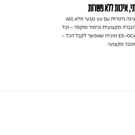
סדרת הכלים המלאים של Cort מציגה גיטרות עם עץ טבעי מלא (All
כת הגברה מקצועית וגימור מוקפד – וכל
זאת במחיר משתלם במיוחד. דגם ES-OC4 מוכיח שאפשר לקבל הכל –
וגבר מקצועי.