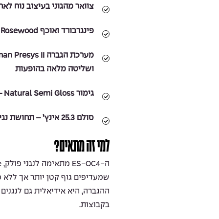
צוואר מהגוני בעיצוב נוח לאחי
פינגרבורד ואוכף Rosewood
ושליטה מלאה בהופעות
גימור Natural Semi Gloss – תחושה טבעית ומראה יוקרתי
סולם 25.3 אינץ’ – תחושת נגינה רכה ונעימה
למי זה מתאים?
שמעדיפים גוף קטן יותר אך ללא 
ההגברה, היא אידיאלית גם לנגנים 
בקבוצות.