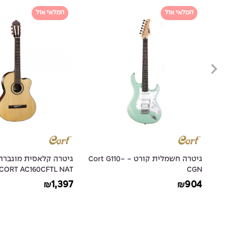
המלאי אזל
המלאי אזל
גיטרה חשמלית קורט - Cort G110-
גיטרה קלאסית מוגברת
CORT AC160CFTL NAT
CGN
1,397
904
₪
₪