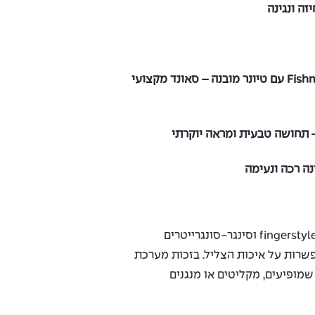
זה ונגינה
מערכת הגברה Fishman Presys II עם טיונר מובנה – סאונד מקצועי
ה-ES-OC4 מתאימה לנגני פולק, fingerstyle וסינגר-סונגרייטרים
פשרות על איכות הצליל. בזכות מערכת
שמופיעים, מקליטים או מנגנים