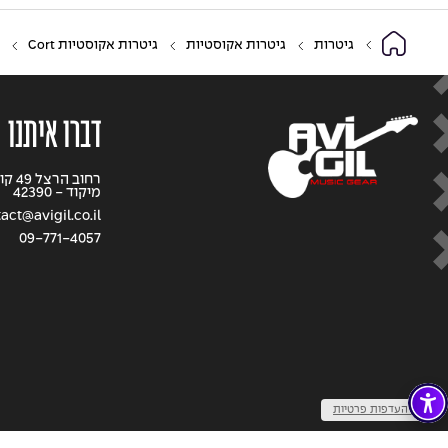
גיטרות
גיטרות אקוסטיות
גיטרות אקוסטיות Cort
דברו איתנו
רחוב 
מיקוד - 42390
act@avigil.co.il
09-771-4057
שנו העדפות פרטיות