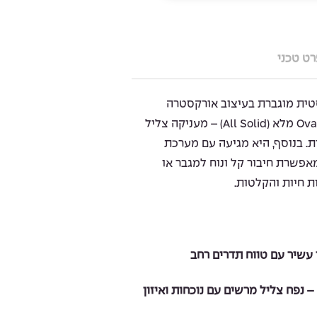
ט טכני
טית מוגברת בעיצוב אורקסטרה
קומפקטי ונוח, עשויה מעץ Ovangkol מלא (All Solid) – מעניקה צליל
ת. בנוסף, היא מגיעה עם מערכת
איכותית של Fishman, שמאפשרת חיבור קל ונוח למגבר או
 חיות והקלטות.