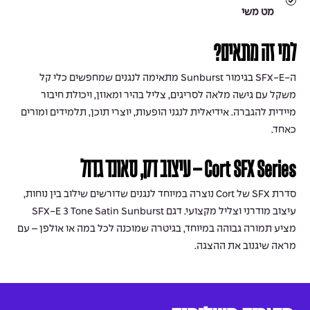
מט משי
למי זה מתאים?
ה-SFX-E בגימור Sunburst מתאימה לנגנים שמחפשים כלי קל
משקל עם גישה מלאה לסריגים, צליל בהיר ומאוזן, ויכולת חיבור
מיידית להגברה. אידיאלית לנגני הופעות, יוצרי תוכן, תלמידים ומורים
כאחד.
Cort SFX Series – עיצוב דק, סאונד גדול
סדרת SFX של Cort נוצרה במיוחד לנגנים שדורשים שילוב בין נוחות,
עיצוב מודרני וצליל מקצועי. דגם SFX-E 3 Tone Satin Sunburst
מציע תמורה גבוהה במיוחד, בגיטרה שמוכנה לכל במה או אולפן – עם
מראה שיגנוב את ההצגה.