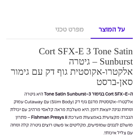
על המוצר
מפרט טכני
Cort SFX-E 3 Tone Satin
Sunburst – גיטרה
אלקטרו-אקוסטית גוף דק עם גימור
סאן-ברסט
ה-Cort SFX-E בגימור 3-Tone Satin Sunburst
היא גיטרה
אלקטרו-אקוסטית מדגם גוף דק (Slim Body) עם Cutaway עמוק
ונוחות נגינה יוצאת דופן. היא משלבת מראה קלאסי מרהיב עם יכולת
הגברה מקצועית באמצעות מערכת
Fishman Presys II
– פתרון
מושלם לנגנים שמופיעים, מקליטים או פשוט רוצים גיטרה קלה ונוחה
עם צליל איכותי.