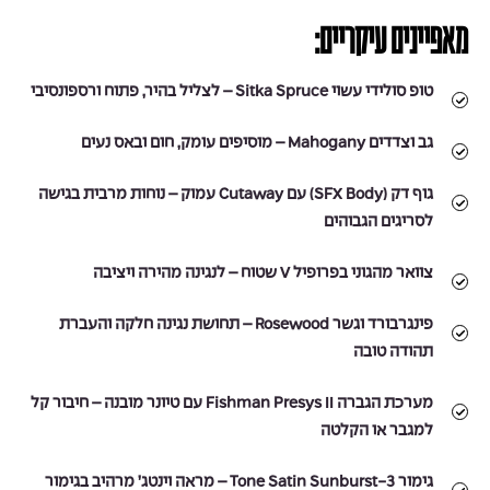
מאפיינים עיקריים:
טופ סולידי עשוי Sitka Spruce – לצליל בהיר, פתוח ורספונסיבי
גב וצדדים Mahogany – מוסיפים עומק, חום ובאס נעים
גוף דק (SFX Body) עם Cutaway עמוק – נוחות מרבית בגישה
לסריגים הגבוהים
צוואר מהגוני בפרופיל V שטוח – לנגינה מהירה ויציבה
פינגרבורד וגשר Rosewood – תחושת נגינה חלקה והעברת
תהודה טובה
מערכת הגברה Fishman Presys II עם טיונר מובנה – חיבור קל
למגבר או הקלטה
גימור 3-Tone Satin Sunburst – מראה וינטג’ מרהיב בגימור