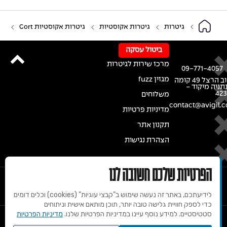
גיטרות
גיטרות אקוסטיות
גיטרות אקוסטיות Cort
ביטול עסקה
מרכז שירות לגיטרות
09-771-4057
מגזין fuzz
רחוב הרצל 49 קומה
נתניה מיקוד -
42
משלוחים
contact@avigil.co
מדיניות פרטיות
תקנון אתר
הצהרת נגישות
הפרטיות שלכם חשובה לנו
לידיעתכם, באתר זה נעשה שימוש ב"קבצי עוגיות" (cookies) וכלים דומים
כדי לספק חוויית גלישה טובה יותר, תוכן מותאם אישית וניתוחים
סטטיסטיים. למידע נוסף עיינו במדיניות הפרטיות שלנו.
מדיניות הפרטיות
© 2020 זכויות שמורות למרכז הגיטרות של אבי גיל