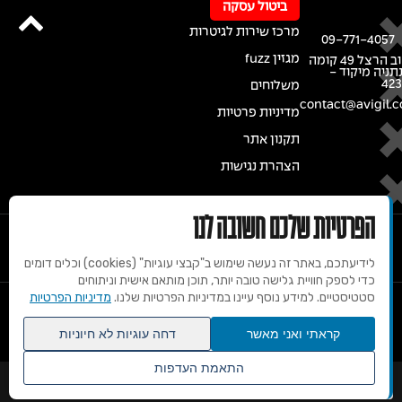
ביטול עסקה
מרכז שירות לגיטרות
09-771-4057
מגזין fuzz
רחוב הרצל 49 קומה
נתניה מיקוד -
42
משלוחים
contact@avigil.co
מדיניות פרטיות
תקנון אתר
הצהרת נגישות
הפרטיות שלכם חשובה לנו
לידיעתכם, באתר זה נעשה שימוש ב"קבצי עוגיות" (cookies) וכלים דומים
כדי לספק חוויית גלישה טובה יותר, תוכן מותאם אישית וניתוחים
סטטיסטיים. למידע נוסף עיינו במדיניות הפרטיות שלנו.
מדיניות הפרטיות
© 2020 זכויות שמורות למרכז הגיטרות של אבי גיל
קראתי ואני מאשר
דחה עוגיות לא חיוניות
התאמת העדפות
שנו העדפות פרטיות