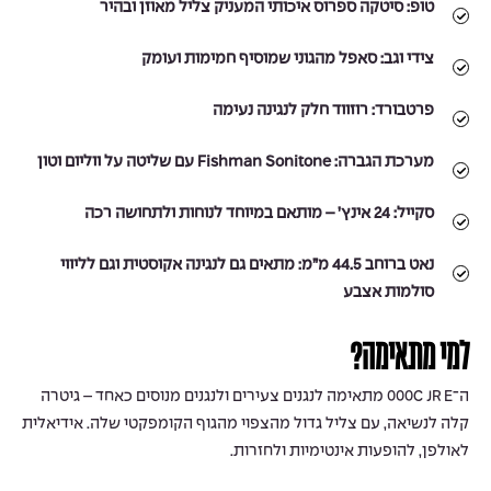
טופ:
סיטקה ספרוס איכותי המעניק צליל מאוזן ובהיר
צידי וגב:
סאפל מהגוני שמוסיף חמימות ועומק
פרטבורד:
רוזווד חלק לנגינה נעימה
מערכת הגברה:
Fishman Sonitone עם שליטה על ווליום וטון
סקייל:
24 אינץ’ – מותאם במיוחד לנוחות ולתחושה רכה
נאט ברוחב 44.5 מ”מ:
מתאים גם לנגינה אקוסטית וגם לליווי
סולמות אצבע
למי מתאימה?
ה־000C JR E מתאימה לנגנים צעירים ולנגנים מנוסים כאחד – גיטרה
קלה לנשיאה, עם צליל גדול מהצפוי מהגוף הקומפקטי שלה. אידיאלית
לאולפן, להופעות אינטימיות ולחזרות.