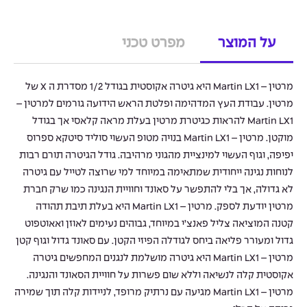
על המוצר
מפרט טכני
מרטין – Martin LX1 היא גיטרה אקוסטית בגודל 1/2 מסדרת ה X של
מרטין. עבודת העץ המדהימה ופלטת הראש הידועה גורמים למרטין –
Martin LX1 להראות כגיטרת מרטין בעלת מראה קלאסי אך בגודל
מוקטן. מרטין – Martin LX1 בנויה מטופ העשוי סוליד סיטקא ספרוס
יפיפה, וגוף העשוי למינציית מהגוני מרהיבה. גודל הגיטרה תורם רבות
לנוחות נגינה ייחודית שמתאימה במיוחד למי שרוצה לטייל עם גיטרה
לא גדולה, אך בלי להתפשר על סאונד וחוויית הנגינה כמו שרק חברת
מרטין יודעת לספק. מרטין – Martin LX1 היא בעלת תיבת תהודה
קטנה המוציאה צליל פאנצ’י במיוחד, גבוהים נעימים לאוזן ואאוטפוט
גדול ומעורר פליאה ביחס לגודלה הפיזי הקטן. עם סאונד גדול וגוף קטן
מרטין – Martin LX1 היא גיטרה מושלמת לנגנים המחפשים גיטרה
אקוסטית קלה לנשיאה וללא שום פשרות על חוויית הסאונד והנגינה.
מרטין – Martin LX1 מגיעה עם נרתיק מרופד, לניידות קלה תוך שמירה