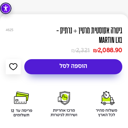
גיטרה אקוסטית מרטין + נרתיק -
4625
MARTIN LX1
2,321
2,088.90
₪
₪
הוספה לסל