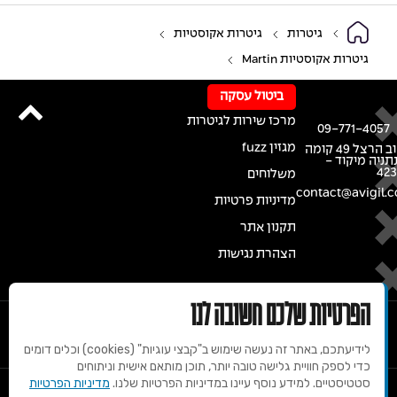
גיטרות
גיטרות אקוסטיות
גיטרות אקוסטיות Martin
ביטול עסקה
מרכז שירות לגיטרות
09-771-4057
מגזין fuzz
רחוב הרצל 49 קומה
נתניה מיקוד -
42
משלוחים
contact@avigil.co
מדיניות פרטיות
תקנון אתר
הצהרת נגישות
הפרטיות שלכם חשובה לנו
לידיעתכם, באתר זה נעשה שימוש ב"קבצי עוגיות" (cookies) וכלים דומים
כדי לספק חוויית גלישה טובה יותר, תוכן מותאם אישית וניתוחים
סטטיסטיים. למידע נוסף עיינו במדיניות הפרטיות שלנו.
מדיניות הפרטיות
© 2020 זכויות שמורות למרכז הגיטרות של אבי גיל