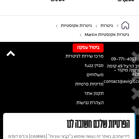
₪
₪
גיטרות
גיטרות אקוסטיות
גיטרות אקוסטיות Martin
ביטול עסקה
מרכז שירות לגיטרות
09-771-4057
מגזין fuzz
רחוב הרצל 49 קומה
נתניה מיקוד -
42
משלוחים
contact@avigil.co
מדיניות פרטיות
תקנון אתר
הצהרת נגישות
הפרטיות שלכם חשובה לנו
לידיעתכם, באתר זה נעשה שימוש ב"קבצי עוגיות" (cookies) וכלים דומים