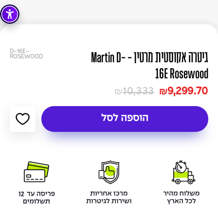
D-16E-
גיטרה אקוסטית מרטין - Martin D-
ROSEWOOD
16E Rosewood
10,333
9,299.70
₪
₪
הוספה לסל