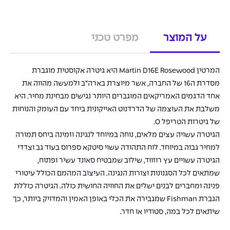
על המוצר
מפרט טכני
המרטין Martin D16E Rosewood היא גיטרה אקוסטית מוגברת
מסדרת ה16 של החברה, אשר מיוצרת בארה”ב ולמעשה מהווה את
אחד הדגמים האמריקאים המוגברים היותר נגישים מבחינת מחיר. היא
משלבת את העוצמה של הדרדנוט האייקונית ביחד עם העומק והנוחות
של גיטרות הטריפל O.
הגיטרה עשויה עצים מלאים, נוחה במיוחד לנגינה וזמינה ביחס תמורה
למחיר גבוה במיוחד. לוח התהודה עשוי סיטקא ספרוס בעוד גב וצדדי
הגיטרה עשויים עץ רוזווד, שילוב שמבטיח סאונד עשיר ופתוח,
שמתאים לכל הסגנונות וצורות הנגינה. העיצוב המהמם הכולל עיטורי
פנינה ומחברים לבנים ישלים את החוויה החושית כולה. הגיטרה כוללת
הגברת Fishman שמגבירה את הכלי באופן האמין והמדויק ביותר, כך
שיתאים לכל במה, סטודיו או חדר.