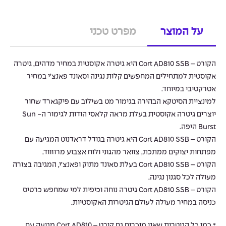
על המוצר
מפרט טכני
הקורט – Cort AD810 SSB היא גיטרה אקוסטית במחיר מדהים, גיטרה
אקוסטית למתחילים המחפשים קלות נגינה וסאונד פאנצ’י במחיר
אטרקטיבי במיוחד.
למינציית הסיטקא הבהירה בגימור מט בשילוב עם פיקגארד שחור
יוצרים גיטרה אקוסטית בעלת מראה קלאסי הודות לגימור ה- Sun
Burst היפה.
הקורט – Cort AD810 SSB היא גיטרה בגודל דראדנוט המגיעה עם
מפתחות יצוקים ממתכת, צוואר מהגוני ולוח אצבוע מרוזווד.
הקורט – Cort AD810 SSB בעלת סאונד מתוק ופאנצ’י, המגיבה בצורה
מעולה לכל סגנון נגינה.
הקורט – Cort AD810 SSB גיטרה נוחה וכיפית למי שמחפש כרטיס
כניסה במחיר מעולה לעולם הגיטרות האקוסטיות.
* כמו כל הגיטרות שאנו מוכרים גם קורט – Cort AD810 מגיעה עם