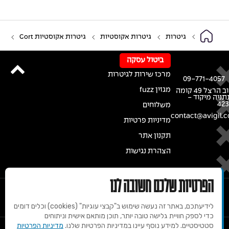
גיטרות
גיטרות אקוסטיות
גיטרות אקוסטיות Cort
ביטול עסקה
מרכז שירות לגיטרות
09-771-4057
מגזין fuzz
רחוב הרצל 49 קומה
נתניה מיקוד -
42
משלוחים
contact@avigil.co
מדיניות פרטיות
תקנון אתר
הצהרת נגישות
הפרטיות שלכם חשובה לנו
לידיעתכם, באתר זה נעשה שימוש ב"קבצי עוגיות" (cookies) וכלים דומים
כדי לספק חוויית גלישה טובה יותר, תוכן מותאם אישית וניתוחים
סטטיסטיים. למידע נוסף עיינו במדיניות הפרטיות שלנו.
מדיניות הפרטיות