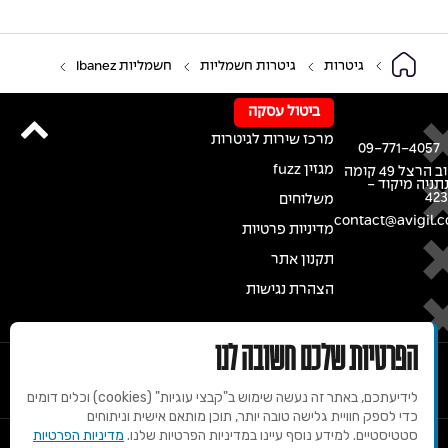
גיטרות
גיטרות חשמליות
חשמליות Ibanez
ביטול עסקה
מרכז שירות לגיטרות
09-771-4057
מגזין fuzz
רחוב הרצל 49 קומה
נתניה מיקוד -
42
משלוחים
contact@avigil.co
מדיניות פרטיות
תקנון אתר
הצהרת נגישות
הפרטיות שלכם חשובה לנו
לידיעתכם, באתר זה נעשה שימוש ב"קבצי עוגיות" (cookies) וכלים דומים
כדי לספק חוויית גלישה טובה יותר, תוכן מותאם אישית וניתוחים
סטטיסטיים. למידע נוסף עיינו במדיניות הפרטיות שלנו.
מדיניות הפרטיות
© 2020 זכויות שמורות למרכז הגיטרות של אבי גיל