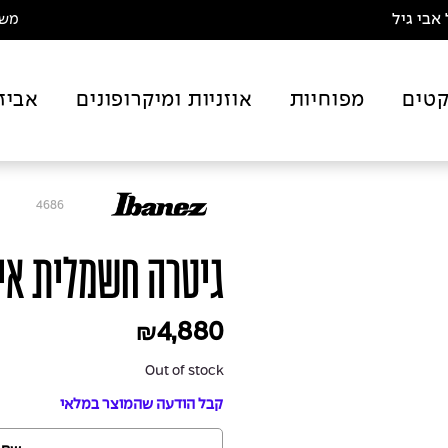
אבי גיל
משלו
טים
מפוחיות
אוזניות ומיקרופונים
אביז
4686
גיטרה חשמלית איבנז - 54BKF
4,880
₪
Out of stock
קבל הודעה שהמוצר במלאי