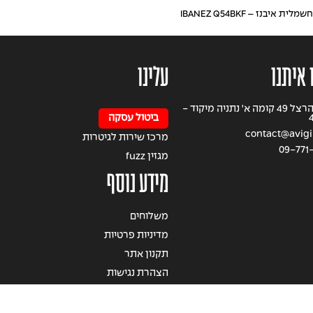
ית איבנז – IBANEZ Q54BKF
 איתנו
עלינו
רחוב הרצל 49 קומה א' נתניה מיקוד -
ביטול עסקה
contact@avigil
מרכז שירות לגיטרות
09-771
מגזין fuzz
מידע נוסף
משלוחים
מדיניות פרטיות
תקנון אתר
הצהרת נגישות