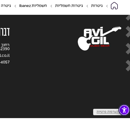
גיטרות
גיטרות חשמליות
חשמליות Ibanez
גיטרה חשמל
דברו
42390
.co.il
-4057
שנו העדפות פרטיות