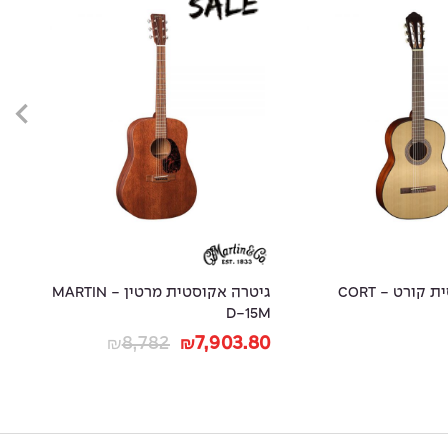
גיטרה קלאסית קורט - CORT
גיטרה אקוסטית מרטין - MARTIN
גי
D-15M
le
20
8,782
7,903.80
₪
₪