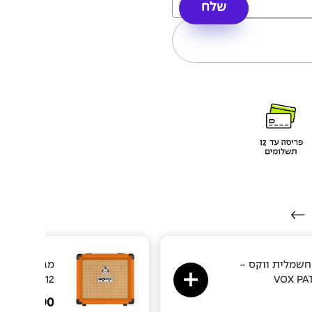
חשמלית ווקס -
מגבר לגיטרה
 CRUSH 12
VOX PA
490
₪