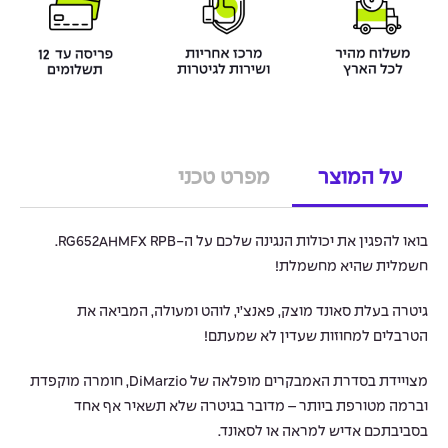
על המוצר
מפרט טכני
בואו להפגין את יכולות הנגינה שלכם על ה-RG652AHMFX RPB.
חשמלית שהיא מחשמלת!
גיטרה בעלת סאונד מוצק, פאנצ’י, לוהט ומעולה, המביאה את
הטרבלים למחוזות שעדין לא שמעתם!
מצויידת בסדרת האמבקרים מופלאה של DiMarzio, חומרה מוקפדת
וברמה מטורפת ביותר – מדובר בגיטרה שלא תשאיר אף אחד
בסביבתכם אדיש למראה או לסאונד.