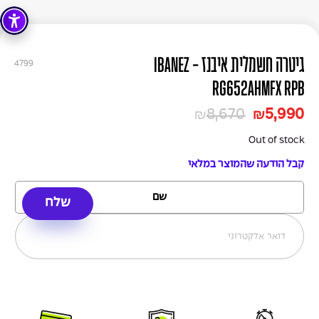
גיטרה חשמלית איבנז - IBANEZ
4799
RG652AHMFX RPB
8,670
5,990
₪
₪
Out of stock
קבל הודעה שהמוצר במלאי