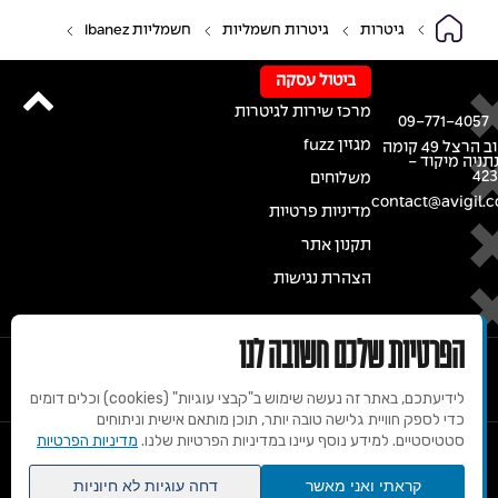
גיטרות
גיטרות חשמליות
חשמליות Ibanez
ביטול עסקה
מרכז שירות לגיטרות
09-771-4057
מגזין fuzz
רחוב הרצל 49 קומה
נתניה מיקוד -
42
משלוחים
contact@avigil.co
מדיניות פרטיות
תקנון אתר
הצהרת נגישות
הפרטיות שלכם חשובה לנו
לידיעתכם, באתר זה נעשה שימוש ב"קבצי עוגיות" (cookies) וכלים דומים
כדי לספק חוויית גלישה טובה יותר, תוכן מותאם אישית וניתוחים
סטטיסטיים. למידע נוסף עיינו במדיניות הפרטיות שלנו.
מדיניות הפרטיות
© 2020 זכויות שמורות למרכז הגיטרות של אבי גיל
קראתי ואני מאשר
דחה עוגיות לא חיוניות