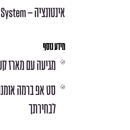
אינטונציה – Buzz Feiten Tuning System
מידע נוסף
מגיעה עם מארז קש
סט אפ ברמה אומנו
לבחירתך