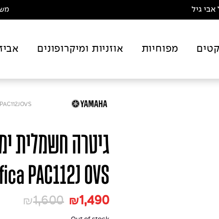
אבי גיל
משלו
טים
מפוחיות
אוזניות ומיקרופונים
אביז
PAC112JOVS
fica PAC112J OVS
1,600
1,490
₪
₪