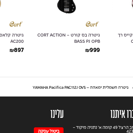
אקוסטית 3/4 + קייס רך
גיטרה בס קורט - CORT ACTION
AC200
BASS PJ OPB
897
999
₪
₪
גיטרה חשמלית ימאהה – YAMAHA Pacifica PAC112J OVS
רו איתנו
עלינו
רחוב הרצל 49 קומה א' נתניה מיקוד -
42
ביטול עסקה