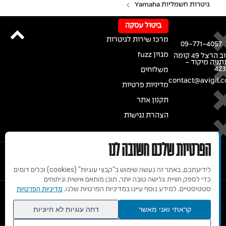
גיטרות חשמליות Yamaha
ביטול עסקה
מרכז שירות לגיטרות
09-771-4057
מגזין fuzz
רחוב הרצל 49 קומה
נתניה מיקוד -
42
משלוחים
contact@avigil.co
מדיניות פרטיות
תקנון אתר
הצהרת נגישות
הפרטיות שלכם חשובה לנו
לידיעתכם, באתר זה נעשה שימוש ב"קבצי עוגיות" (cookies) וכלים דומים
כדי לספק חוויית גלישה טובה יותר, תוכן מותאם אישית וניתוחים
סטטיסטיים. למידע נוסף עיינו במדיניות הפרטיות שלנו.
מדיניות הפרטיות
© 2020 זכויות שמורות למרכז הגיטרות של אבי גיל
קראתי ואני מאשר
דחה עוגיות לא חיוניות