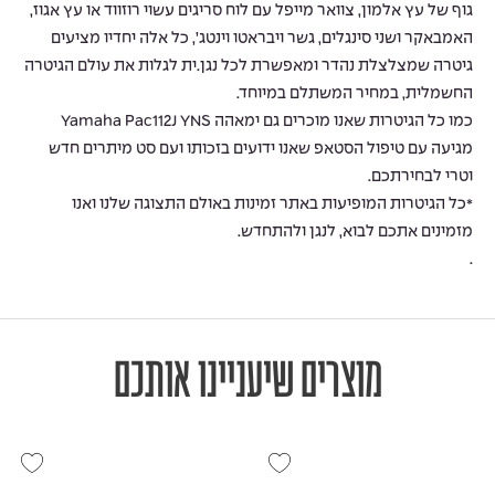
גוף של עץ אלמון, צוואר מייפל עם לוח סריגים עשוי רוזווד או עץ אגוז,
האמבאקר ושני סינגלים, גשר ויבראטו וינטג’, כל אלה יחדיו מציעים
גיטרה שמצלצלת נהדר ומאפשרת לכל נגן.ית לגלות את עולם הגיטרה
החשמלית, במחיר המשתלם במיוחד.
כמו כל הגיטרות שאנו מוכרים גם ימאהה Yamaha Pac112J YNS
מגיעה עם טיפול הסטאפ שאנו ידועים בזכותו ועם סט מיתרים חדש
וטרי לבחירתכם.
*כל הגיטרות המופיעות באתר זמינות באולם התצוגה שלנו ואנו
מזמינים אתכם לבוא, לנגן ולהתחדש.
.
מוצרים שיעניינו אותכם