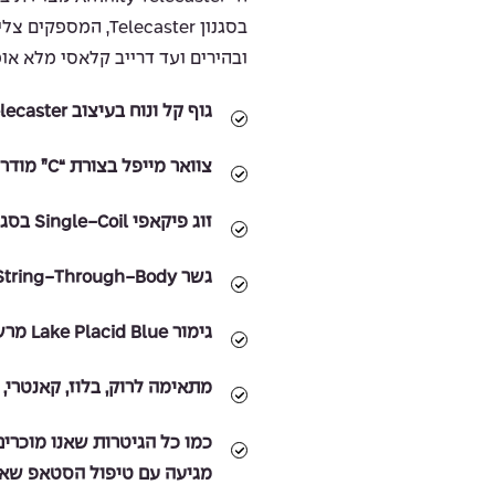
בסגנון Telecaster, 
ובהירים ועד דרייב קלאסי מלא אופ
גוף קל ונוח בעיצוב Telecaster קלאסי.
צוואר מייפל בצורת “C” מודרנית לנוחות נגינה גבוהה.
זוג פיקאפי Single-Coil בסגנון Telecaster.
גשר String-Through-Body ליציבות וססטיין משופר.
גימור Lake Placid Blue מרשים וקלאסי.
מתאימה לרוק, בלוז, קאנטרי, א
מגיעה עם טיפול הסטאפ שאנו