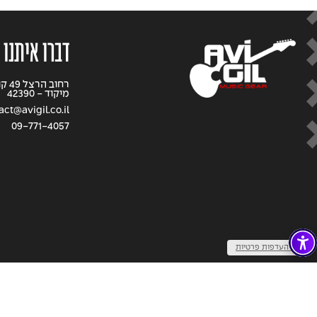
דברו איתנו
רחוב
מיקוד - 42390
act@avigil.co.il
09-771-4057
שנו העדפות פרטיות