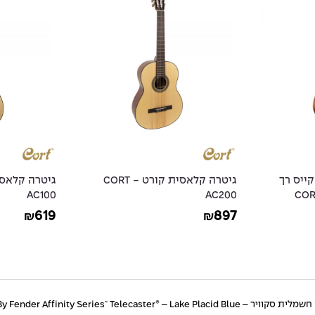
אקוסטית 3/4 + קייס רך
גיטרה קלאסית קורט - CORT
AC100
AC200
619
897
₪
₪
 Squier By Fender Affinity Series™ Telecaster® – Lake Placid Blue