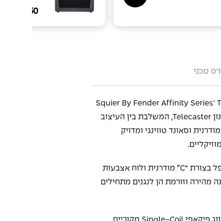
850
₪
ט טכני
Squier By Fender Affinity Series™ T
היא גיטרה חשמלית קלאסית בסגנון Telecaster, המשלבת בין העיצוב
 נוחות נגינה מודרנית וסאונד טווינגי ומדויק
זיקליים.
הדגם כולל גוף קל ונוח, צוואר מייפל בצורת “C” מודרנית ולוח אצבעות
ה מהירה וזורמת הן לנגנים מתחילים
ה-Affinity Telecaster מצוידת בזוג פיקאפי Single-Coil מקוריים