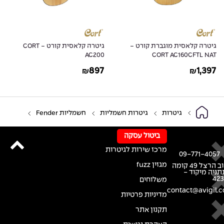
גיטרה קלאסית מוגברת קורט -
גיטרה קלאסית קורט - CORT
AC200
CORT AC160CFTL NAT
897
1,397
₪
₪
גיטרות
גיטרות חשמליות
חשמליות Fender
ביטול עסקה
מרכז שירות לגיטרות
09-771-4057
מגזין fuzz
רחוב הרצל 49 קומה
נתניה מיקוד -
42
משלוחים
contact@avigil.co
מדיניות פרטיות
תקנון אתר