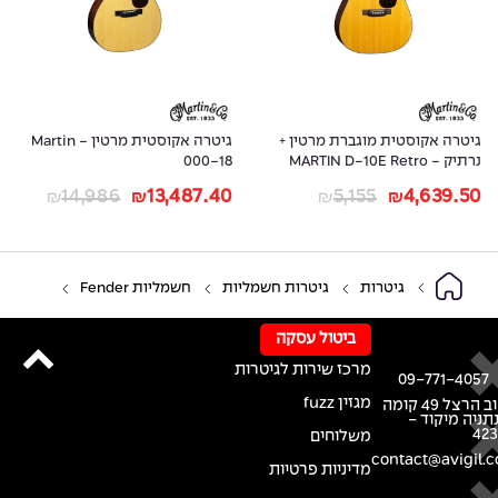
גיטרה אקוסטית מוגברת מרטין +
גיטרה אקוסטית מרטין - Martin
נרתיק - MARTIN D-10E Retro
000-18
14,986
13,487.40
5,155
4,639.50
₪
₪
₪
₪
גיטרות
גיטרות חשמליות
חשמליות Fender
ביטול עסקה
מרכז שירות לגיטרות
09-771-4057
מגזין fuzz
רחוב הרצל 49 קומה
נתניה מיקוד -
42
משלוחים
contact@avigil.co
מדיניות פרטיות