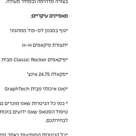
בצורה מדהימה ובמחיר מעולה.
מאפיינים עיקריים:
*גוף בסגנון לס-פול ממהגוני
*תצורת פיקאפים H-H
*פיקאפים Classic Rocker מבית קורט
*סקאלה 24.75 אינצ’
*נאט איכותי מבית GraphTech
טיפול הסטאפ שאנו ידועים בזכותו
לבחירתכם.
*כל הגיטרות המופיעות באתר זמינ