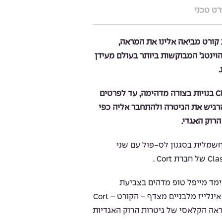
ט טכני
CR – Classic Ro מבית קורט מביאה אלינו את המראה,
וינטג’ המבוקשות ביותר בעולם מעידן
תוכלו לראות שהגיטרות מסדרת CR בנויות בצורה מדהימה, עד לפרטים
רגיש את הגיטרה ולהתחבר אליה כפי
רוק האגדי.
Cor היא גיטרה חשמלית בסגנון לס-פול עם שני
ימד מייפל טופ מדהים בצביעת
Cherry-Burst מרהיבה וביחד עם אינלייז מלבניים מצדף – הקורט – Cort
המראה הקלאסי של גיטרות הרוק האגדיות