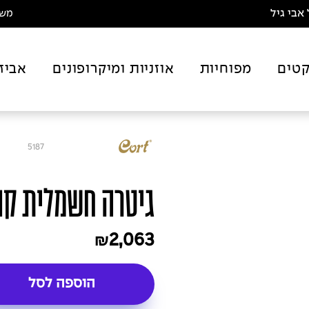
אבי גיל
משלו
טים
מפוחיות
אוזניות ומיקרופונים
אביז
5187
גיטרה חשמלית קורט - 250VB
2,063
₪
הוספה לסל