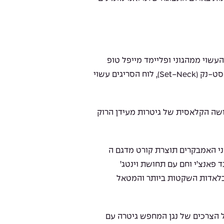
Cor בנויה מגוף העשוי ממהגוני ופליימד מייפל טופ
המתחבר לצוואר מהגוני בשיטת הסט-נק (Set-Neck), לוח הסריגים עשוי
שה הקלאסית של גיטרות מעידן הרוק
Cort מצוידת בשני האמבקרים תוצרת קורט מדגם ה
ספקים סאונד פאנצ’י וחם עם תחושת וינטג’
בלאדות השקטות ביותר והמטאל
Cort תענה על כל הצרכים של נגן המחפש גיטרה עם