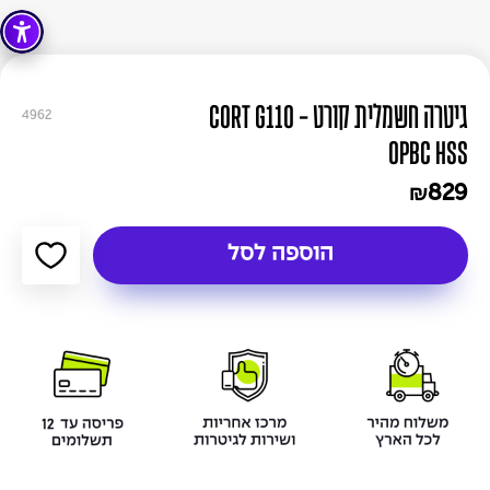
גיטרה חשמלית קורט - CORT G110
4962
OPBC HSS
829
₪
הוספה לסל