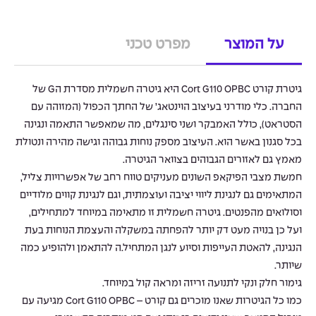
על המוצר
מפרט טכני
גיטרת קורט Cort G110 OPBC היא גיטרה חשמלית מסדרת הG של
החברה. כלי מודרני בעיצוב הוינטאג’ של החתך הכפול (המזוהה עם
הסטראט), כולל האמבקר ושני סינגלים, מה שמאפשר התאמה ונגינה
בכל סגנון באשר הוא. העיצוב מספק נוחות גבוהה וגישה מהירה ונטולת
מאמץ גם לאזורים הגבוהים בצוואר הגיטרה.
חמשת מצבי הפיקאפ השונים מעניקים טווח רחב של אפשרויות צליל,
המתאימים גם לנגינת ליווי יציבה ועוצמתית, וגם לנגינת קווים מלודיים
וסולואים מהפנטים. גיטרה חשמלית זו מתאימה במיוחד למתחילים,
ועל כן בנויה מעט דק יותר להפחתה במשקלה והעצמת הנוחות בעת
הנגינה, להאטת העייפות וסיוע לנגן המתחיל.ה להתאמן ולהופיע כמה
שיותר.
גימור חלק ונקי לתנועה זריזה ומראה קול במיוחד.
כמו כל הגיטרות שאנו מוכרים גם קורט – Cort G110 OPBC מגיעה עם