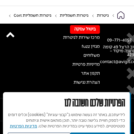
גיטרות
גיטרות חשמליות
גיטרות חשמליות Cort
ביטול עסקה
מרכז שירות לגיטרות
09-771-4057
מגזין fuzz
רחוב הרצל 49 קומה
נתניה מיקוד -
42
משלוחים
contact@avigil.co
מדיניות פרטיות
תקנון אתר
הצהרת נגישות
הפרטיות שלכם חשובה לנו
לידיעתכם, באתר זה נעשה שימוש ב"קבצי עוגיות" (cookies) וכלים דומים
כדי לספק חוויית גלישה טובה יותר, תוכן מותאם אישית וניתוחים
סטטיסטיים. למידע נוסף עיינו במדיניות הפרטיות שלנו.
מדיניות הפרטיות
© 2020 זכויות שמורות למרכז הגיטרות של אבי גיל